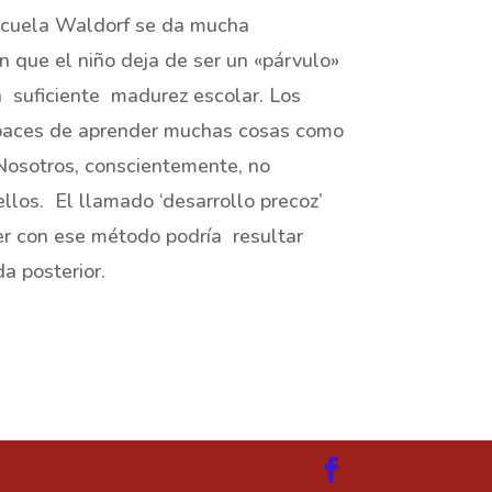
escuela Waldorf se da mucha
n que el niño deja de ser un «párvulo»
n suficiente madurez escolar. Los
paces de aprender muchas cosas como
. Nosotros, conscientemente, no
los. El llamado ‘desarrollo precoz’
er con ese método podría resultar
a posterior.